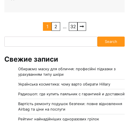
Навигация
1
2
…
32
по
Search
Search
записям
Свежие записи
Обираємо маску для обличчя: професійні підказки з
урахуванням типу шкіри
Українська косметика: чому варто обирати Hillary
Радиошоп: где купить паяльник с гарантией и доставкой
Вартість ремонту подушок безпеки: повне відновлення
Airbag та ціни на послуги
Рейтинг найнадійніших одноразових грілок