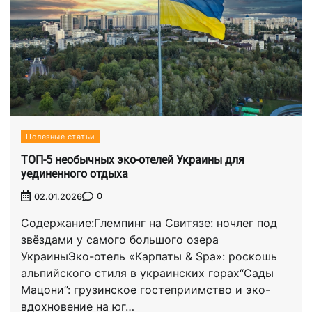
Полезные статьи
ТОП-5 необычных эко-отелей Украины для
уединенного отдыха
0
02.01.2026
Содержание:Глемпинг на Свитязе: ночлег под
звёздами у самого большого озера
УкраиныЭко-отель «Карпаты & Spa»: роскошь
альпийского стиля в украинских горах“Сады
Мацони”: грузинское гостеприимство и эко-
вдохновение на юг…