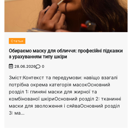
Статьи
Обираємо маску для обличчя: професійні підказки
з урахуванням типу шкіри
0
28.06.2026
Зміст:Контекст та передумови: навіщо взагалі
потрібна окрема категорія масокОсновний
розділ 1: глиняні маски для жирної та
комбінованої шкіриОсновний розділ 2: тканинні
маски для зволоження і сяйваОсновний розділ
3: ма…